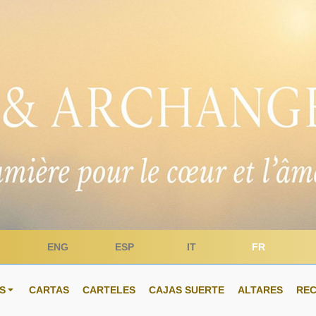
ENG
ESP
IT
FR
S
CARTAS
CARTELES
CAJAS SUERTE
ALTARES
RE