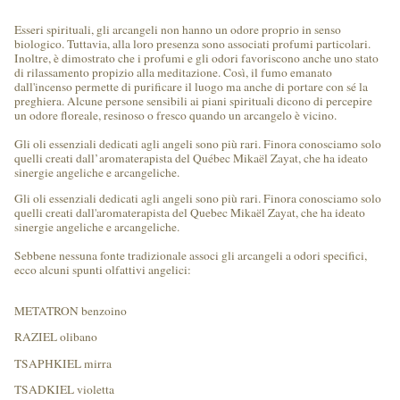
Esseri spirituali, gli arcangeli non hanno un odore proprio in senso
biologico. Tuttavia, alla loro presenza sono associati profumi particolari.
Inoltre, è dimostrato che i profumi e gli odori favoriscono anche uno stato
di rilassamento propizio alla meditazione. Così, il fumo emanato
dall'incenso permette di purificare il luogo ma anche di portare con sé la
preghiera. Alcune persone sensibili ai piani spirituali dicono di percepire
un odore floreale, resinoso o fresco quando un arcangelo è vicino.
Gli oli essenziali dedicati agli angeli sono più rari. Finora conosciamo solo
quelli creati dall’aromaterapista del Québec Mikaël Zayat, che ha ideato
sinergie angeliche e arcangeliche.
Gli oli essenziali dedicati agli angeli sono più rari. Finora conosciamo solo
quelli creati dall'aromaterapista del Quebec Mikaël Zayat, che ha ideato
sinergie angeliche e arcangeliche.
Sebbene nessuna fonte tradizionale associ gli arcangeli a odori specifici,
ecco alcuni spunti olfattivi angelici:
METATRON benzoino
RAZIEL olibano
TSAPHKIEL mirra
TSADKIEL violetta