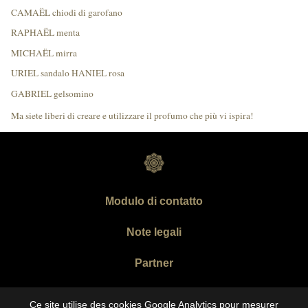
CAMAËL chiodi di garofano
RAPHAËL menta
MICHAËL mirra
URIEL sandalo HANIEL rosa
GABRIEL gelsomino
Ma siete liberi di creare e utilizzare il profumo che più vi ispira!
Modulo di contatto
Note legali
Partner
Copyright Abraham 2026
Ce site utilise des cookies Google Analytics pour mesurer