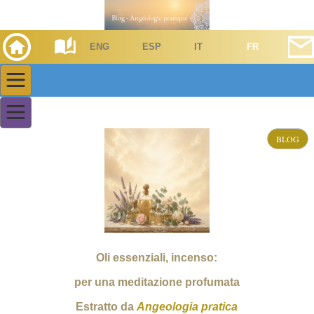
ENG
ESP
IT
FR
BLOG
Oli essenziali, incenso:
per una meditazione profumata
Estratto da
Angeologia pratica