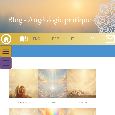
ENG
ESP
IT
FR
CHI SONO?
I 72 NOMI
CONTATTI