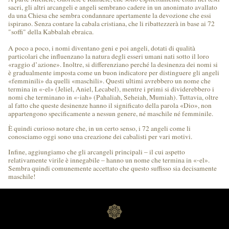
sacri, gli altri arcangeli e angeli sembrano cadere in un anonimato avallato
da una Chiesa che sembra condannare apertamente la devozione che essi
ispirano. Senza contare la cabala cristiana, che li ribattezzerà in base ai 72
"soffi" della Kabbalah ebraica.
A poco a poco, i nomi diventano geni e poi angeli, dotati di qualità
particolari che influenzano la natura degli esseri umani nati sotto il loro
«raggio d’azione». Inoltre, si differenziano perché la desinenza dei nomi si
è gradualmente imposta come un buon indicatore per distinguere gli angeli
«femminili» da quelli «maschili». Questi ultimi avrebbero un nome che
termina in «-el» (Jeliel, Aniel, Lecabel), mentre i primi si dividerebbero i
nomi che terminano in «-iah» (Pahaliah, Seheiah, Mumiah). Tuttavia, oltre
al fatto che queste desinenze hanno il significato della parola «Dio», non
appartengono specificamente a nessun genere, né maschile né femminile.
È quindi curioso notare che, in un certo senso, i 72 angeli come li
conosciamo oggi sono una creazione dei cabalisti per vari motivi.
Infine, aggiungiamo che gli arcangeli principali – il cui aspetto
relativamente virile è innegabile – hanno un nome che termina in «-el».
Sembra quindi comunemente accettato che questo suffisso sia decisamente
maschile!