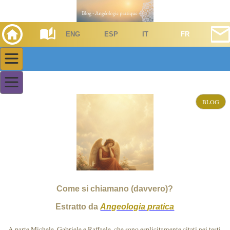
ENG
ESP
IT
FR
BLOG
Come si chiamano (davvero)?
Estratto da
Angeologia pratica
A parte Michele, Gabriele e Raffaele, che sono esplicitamente citati nei testi